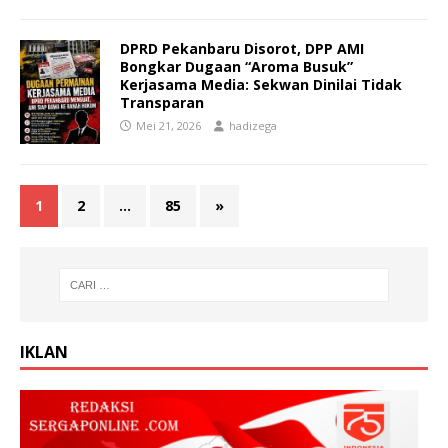
DPRD Pekanbaru Disorot, DPP AMI
Bongkar Dugaan “Aroma Busuk”
Kerjasama Media: Sekwan Dinilai Tidak
Transparan
Mei 21, 2026
hadizega
1
2
…
85
»
IKLAN