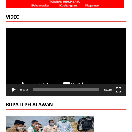
VIDEO
Pemutar
Video
00:00
04:48
BUPATI PELALAWAN