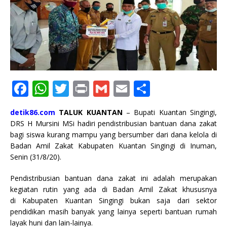
F
W
T
P
G
E
S
a
h
w
ri
m
m
h
detik86.com
TALUK KUANTAN
– Bupati Kuantan Singingi,
c
at
it
n
ai
ai
ar
DRS H Mursini MSi hadiri pendistribusian bantuan dana zakat
e
s
te
t
l
l
e
bagi siswa kurang mampu yang bersumber dari dana kelola di
Badan Amil Zakat Kabupaten Kuantan Singingi di Inuman,
b
A
r
Senin (31/8/20).
o
p
Pendistribusian bantuan dana zakat ini adalah merupakan
o
p
kegiatan rutin yang ada di Badan Amil Zakat khususnya
k
di Kabupaten Kuantan Singingi bukan saja dari sektor
pendidikan masih banyak yang lainya seperti bantuan rumah
layak huni dan lain-lainya.