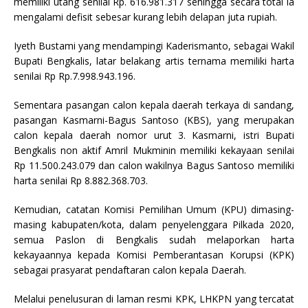
memiliki utang senilai Rp. 616.981.317 sehingga secara total ia
mengalami defisit sebesar kurang lebih delapan juta rupiah.
Iyeth Bustami yang mendampingi Kaderismanto, sebagai Wakil
Bupati Bengkalis, latar belakang artis ternama memiliki harta
senilai Rp Rp.7.998.943.196.
Sementara pasangan calon kepala daerah terkaya di sandang,
pasangan Kasmarni-Bagus Santoso (KBS), yang merupakan
calon kepala daerah nomor urut 3. Kasmarni, istri Bupati
Bengkalis non aktif Amril Mukminin memiliki kekayaan senilai
Rp 11.500.243.079 dan calon wakilnya Bagus Santoso memiliki
harta senilai Rp 8.882.368.703.
Kemudian, catatan Komisi Pemilihan Umum (KPU) dimasing-
masing kabupaten/kota, dalam penyelenggara Pilkada 2020,
semua Paslon di Bengkalis sudah melaporkan harta
kekayaannya kepada Komisi Pemberantasan Korupsi (KPK)
sebagai prasyarat pendaftaran calon kepala Daerah.
Melalui penelusuran di laman resmi KPK, LHKPN yang tercatat