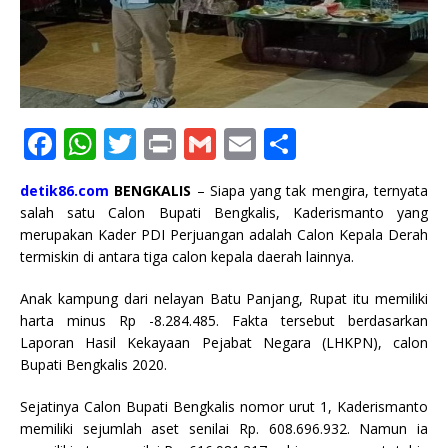
F
W
T
P
G
E
S
a
h
w
ri
m
m
h
detik86.com
BENGKALIS
– Siapa yang tak mengira, ternyata
c
at
it
n
ai
ai
ar
salah satu Calon Bupati Bengkalis, Kaderismanto yang
e
s
te
t
l
l
e
merupakan Kader PDI Perjuangan adalah Calon Kepala Derah
termiskin di antara tiga calon kepala daerah lainnya.
b
A
r
o
p
Anak kampung dari nelayan Batu Panjang, Rupat itu memiliki
harta minus Rp -8.284.485. Fakta tersebut berdasarkan
o
p
Laporan Hasil Kekayaan Pejabat Negara (LHKPN), calon
k
Bupati Bengkalis 2020.
Sejatinya Calon Bupati Bengkalis nomor urut 1, Kaderismanto
memiliki sejumlah aset senilai Rp. 608.696.932. Namun ia