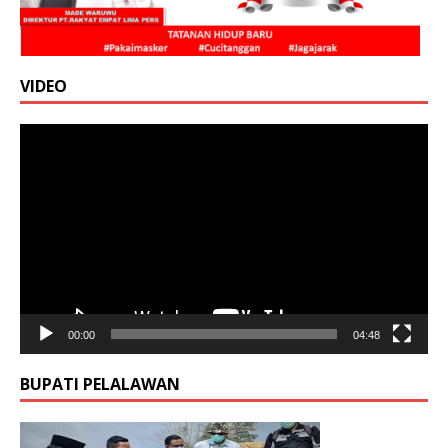
VIDEO
Pemutar
Video
00:00
04:48
BUPATI PELALAWAN