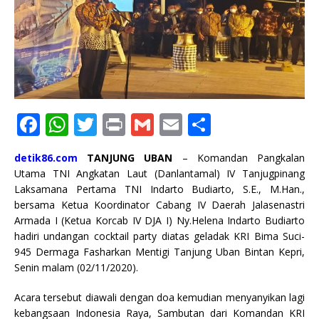
F
W
T
P
G
E
S
a
h
w
ri
m
m
h
detik86.com
TANJUNG UBAN
– Komandan Pangkalan
c
at
it
n
ai
ai
ar
Utama TNI Angkatan Laut (Danlantamal) IV Tanjugpinang
e
s
te
t
l
l
e
Laksamana Pertama TNI Indarto Budiarto, S.E., M.Han.,
bersama Ketua Koordinator Cabang IV Daerah Jalasenastri
b
A
r
Armada I (Ketua Korcab IV DJA I) Ny.Helena Indarto Budiarto
o
p
hadiri undangan cocktail party diatas geladak KRI Bima Suci-
945 Dermaga Fasharkan Mentigi Tanjung Uban Bintan Kepri,
o
p
Senin malam (02/11/2020).
k
Acara tersebut diawali dengan doa kemudian menyanyikan lagi
kebangsaan Indonesia Raya, Sambutan dari Komandan KRI