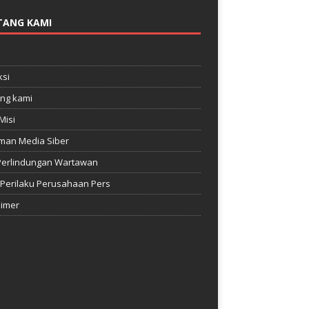
TANG KAMI
e
si
ng kami
Misi
man Media Siber
Perlindungan Wartawan
Perilaku Perusahaan Pers
aimer