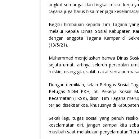
c
at
it
n
ai
ai
tingkat semangat dan tingkat resiko kerja y
e
s
te
t
l
l
tagana juga harus bisa menjaga keselamatan 
b
A
r
Begitu himbauan kepada Tim Tagana yang
o
p
melalui Kepala Dinas Sosial Kabupaten 
dengan anggota Tagana Kampar di Sekre
o
p
(13/5/21).
k
Muhammad menjelaskan bahwa Dinas Sosial
sejuta umat, artinya seluruh persoalan uma
miskin, orang gila, sakit, cacat serta perma
Dengan demikian, selain Petugas Sosial Ta
Petugas SDM PKH, 50 Pekerja Sosial Mas
Kecamatan (TKSK), disini Tim Tagana meru
terjadi disekitar kita, khususnya di Kabupate
Sekali lagi, tugas sosial yang penuh resik
keselamatan diri, jangan sampai kita se
musibah saat melakukan penyelamatan.”te