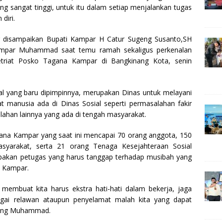
ar
ang sangat tinggi, untuk itu dalam setiap menjalankan tugas
e
diri.
 disampaikan Bupati Kampar H Catur Sugeng Susanto,SH
Kampar Muhammad saat temu ramah sekaligus perkenalan
triat Posko Tagana Kampar di Bangkinang Kota, senin
 yang baru dipimpinnya, merupakan Dinas untuk melayani
t manusia ada di Dinas Sosial seperti permasalahan fakir
salahan lainnya yang ada di tengah masyarakat.
gana Kampar yang saat ini mencapai 70 orang anggota, 150
yarakat, serta 21 orang Tenaga Kesejahteraan Sosial
pakan petugas yang harus tanggap terhadap musibah yang
n Kampar.
o membuat kita harus ekstra hati-hati dalam bekerja, jaga
bagai relawan ataupun penyelamat malah kita yang dapat
rang Muhammad.