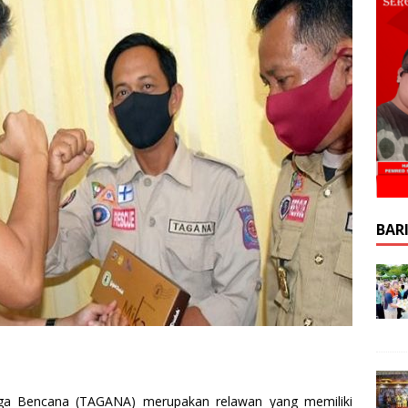
BAR
S
h
ga Bencana (TAGANA) merupakan relawan yang memiliki