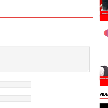
VID
Pemu