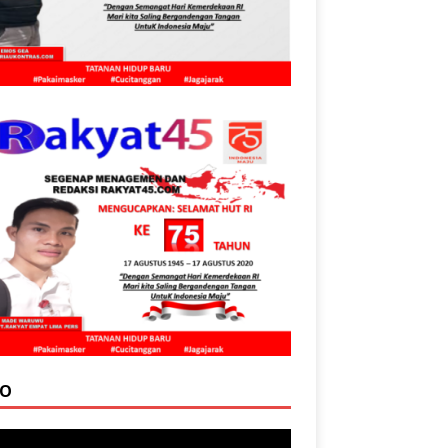
EO
tar