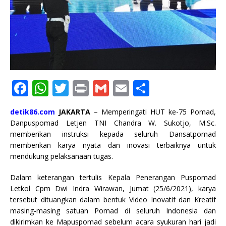
F
W
T
P
G
E
S
a
h
w
ri
m
m
h
detik86.com
JAKARTA
– Memperingati HUT ke-75 Pomad,
c
at
it
n
ai
ai
ar
Danpuspomad Letjen TNI Chandra W. Sukotjo, M.Sc.
e
s
te
t
l
l
e
memberikan instruksi kepada seluruh Dansatpomad
memberikan karya nyata dan inovasi terbaiknya untuk
b
A
r
mendukung pelaksanaan tugas.
o
p
Dalam keterangan tertulis Kepala Penerangan Puspomad
o
p
Letkol Cpm Dwi Indra Wirawan, Jumat (25/6/2021), karya
k
tersebut dituangkan dalam bentuk Video Inovatif dan Kreatif
masing-masing satuan Pomad di seluruh Indonesia dan
dikirimkan ke Mapuspomad sebelum acara syukuran hari jadi