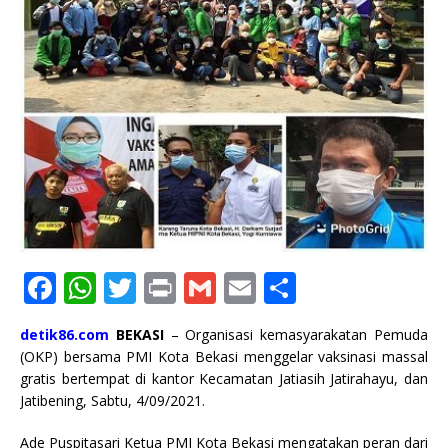
F
W
T
P
G
E
S
a
h
w
ri
m
m
h
detik86.com
BEKASI
– Organisasi kemasyarakatan Pemuda
c
at
it
n
ai
ai
ar
(OKP) bersama PMI Kota Bekasi menggelar vaksinasi massal
e
s
te
t
l
l
e
gratis bertempat di kantor Kecamatan Jatiasih Jatirahayu, dan
Jatibening, Sabtu, 4/09/2021.
b
A
r
o
p
Ade Puspitasari Ketua PMI Kota Bekasi mengatakan peran dari