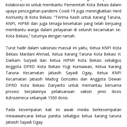
kolaborasi ini untuk membantu Pemerintah Kota Bekasi dalam
o
p
upaya pencegahan pandemi Covid-19 juga meningkatkan Herd
k
Komunity di Kota Bekasi. “Terima Kasih untuk Karang Taruna,
KNPI, HIPMI dan juga tenaga kesehatan yang telah berjuang
membantu warga dalam pelayanan di seluruh kecamatan se-
Kota Bekasi,” tuturnya dengan ramah.
Turut hadir dalam vaksinasi massal ini yaitu, Ketua KNPI Kota
Bekasi Mardani Ahmad, Ketua Karang Taruna Kota Bekasi H.
Darkam Suryadi dan Ketua HIPMI Kota Bekasi sekaligus
Anggota DPRD Kota Bekasi Yogi Kurniawan, Ketua Karang
Taruna Kecamatan Jatiasih Sayadi Ogay, Ketua KNPI
Kecamatan Jatiasih Madog Gonzales dan Anggota Dewan
DPRD Kota Bekasi Daryanto untuk memantau bersama
prosesi berjalannya pelaksanaan vaksin jenis dosis
Aztrazeneca sebanyak 1500 dosis.
Pada kesempatan kali ini awak media berkesempatan
mewawancarai ketua panitia sekaligus ketua karang taruna
Jatiasih Sayadi Ogay.