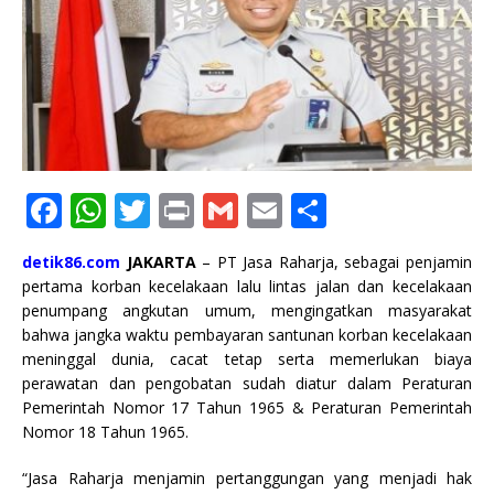
F
W
T
P
G
E
S
a
h
w
ri
m
m
h
detik86.com
JAKARTA
– PT Jasa Raharja, sebagai penjamin
c
at
it
n
ai
ai
ar
pertama korban kecelakaan lalu lintas jalan dan kecelakaan
e
s
te
t
l
l
e
penumpang angkutan umum, mengingatkan masyarakat
bahwa jangka waktu pembayaran santunan korban kecelakaan
b
A
r
meninggal dunia, cacat tetap serta memerlukan biaya
o
p
perawatan dan pengobatan sudah diatur dalam Peraturan
Pemerintah Nomor 17 Tahun 1965 & Peraturan Pemerintah
o
p
Nomor 18 Tahun 1965.
k
“Jasa Raharja menjamin pertanggungan yang menjadi hak