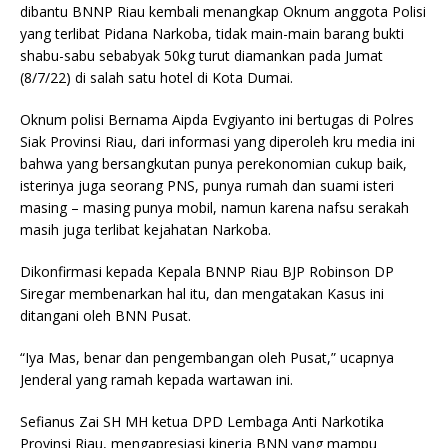
c
at
it
n
ai
ai
ar
dibantu BNNP Riau kembali menangkap Oknum anggota Polisi
e
s
te
t
l
l
e
yang terlibat Pidana Narkoba, tidak main-main barang bukti
shabu-sabu sebabyak 50kg turut diamankan pada Jumat
b
A
r
(8/7/22) di salah satu hotel di Kota Dumai.
o
p
Oknum polisi Bernama Aipda Evgiyanto ini bertugas di Polres
o
p
Siak Provinsi Riau, dari informasi yang diperoleh kru media ini
k
bahwa yang bersangkutan punya perekonomian cukup baik,
isterinya juga seorang PNS, punya rumah dan suami isteri
masing – masing punya mobil, namun karena nafsu serakah
masih juga terlibat kejahatan Narkoba.
Dikonfirmasi kepada Kepala BNNP Riau BJP Robinson DP
Siregar membenarkan hal itu, dan mengatakan Kasus ini
ditangani oleh BNN Pusat.
“Iya Mas, benar dan pengembangan oleh Pusat,” ucapnya
Jenderal yang ramah kepada wartawan ini.
Sefianus Zai SH MH ketua DPD Lembaga Anti Narkotika
Provinsi Riau, mengapresiasi kinerja BNN yang mampu