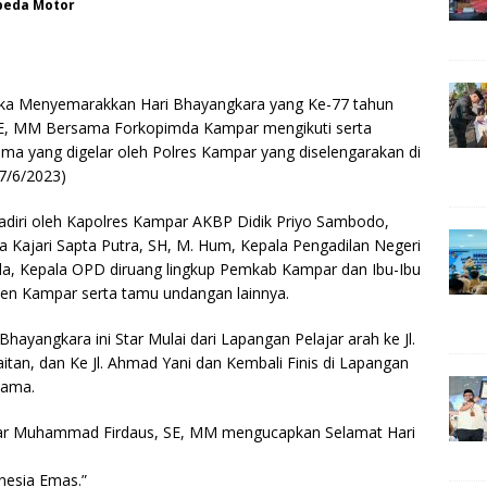
peda Motor
S
h
 Menyemarakkan Hari Bhayangkara yang Ke-77 tahun
ar
SE, MM Bersama Forkopimda Kampar mengikuti serta
e
ma yang digelar oleh Polres Kampar yang diselengarakan di
7/6/2023)
ihadiri oleh Kapolres Kampar AKBP Didik Priyo Sambodo,
a Kajari Sapta Putra, SH, M. Hum, Kepala Pengadilan Negeri
a, Kepala OPD diruang lingkup Pemkab Kampar dan Ibu-Ibu
ten Kampar serta tamu undangan lainnya.
Bhayangkara ini Star Mulai dari Lapangan Pelajar arah ke Jl.
itan, dan Ke Jl. Ahmad Yani dan Kembali Finis di Lapangan
sama.
par Muhammad Firdaus, SE, MM mengucapkan Selamat Hari
esia Emas.”