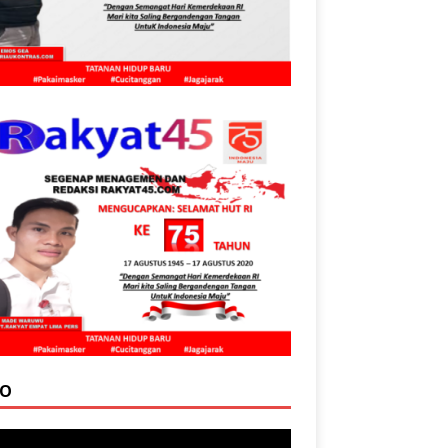
EO
tar