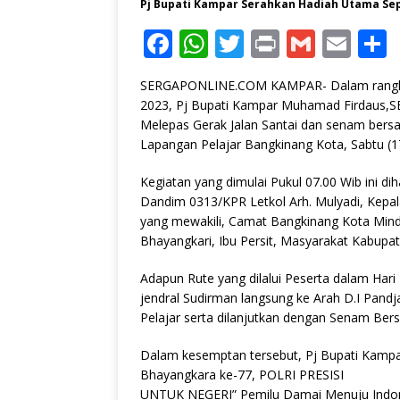
Pj Bupati Kampar Serahkan Hadiah Utama Se
F
W
T
P
G
E
a
h
w
ri
m
m
SERGAPONLINE.COM KAMPAR- Dalam rangka
c
at
it
n
ai
ai
2023, Pj Bupati Kampar Muhamad Firdaus,
e
s
te
t
l
l
Melepas Gerak Jalan Santai dan senam bersa
Lapangan Pelajar Bangkinang Kota, Sabtu (1
b
A
r
o
p
Kegiatan yang dimulai Pukul 07.00 Wib ini d
Dandim 0313/KPR Letkol Arh. Mulyadi, Kepal
o
p
yang mewakili, Camat Bangkinang Kota Mind
k
Bhayangkari, Ibu Persit, Masyarakat Kabupa
Adapun Rute yang dilalui Peserta dalam Hari 
jendral Sudirman langsung ke Arah D.I Pandja
Pelajar serta dilanjutkan dengan Senam Ber
Dalam kesemptan tersebut, Pj Bupati Kam
Bhayangkara ke-77, POLRI PRESISI
UNTUK NEGERI” Pemilu Damai Menuju Indon