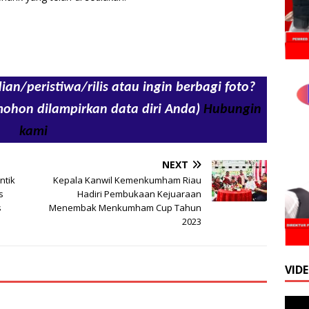
ian/peristiwa/rilis atau ingin berbagi foto?
mohon dilampirkan data diri Anda)
Hubungin
kami
NEXT
ntik
Kepala Kanwil Kemenkumham Riau
s
Hadiri Pembukaan Kejuaraan
s
Menembak Menkumham Cup Tahun
2023
VID
Pemu