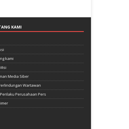
TANG KAMI
e
si
ng kami
Misi
man Media Siber
Perlindungan Wartawan
Perilaku Perusahaan Pers
aimer