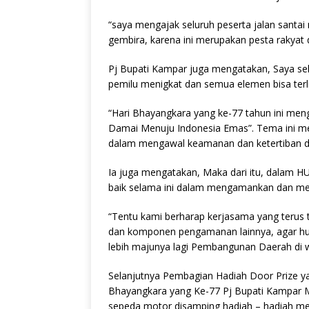
“saya mengajak seluruh peserta jalan sant
gembira, karena ini merupakan pesta rakya
Pj Bupati Kampar juga mengatakan, Saya sel
pemilu menigkat dan semua elemen bisa terl
“Hari Bhayangkara yang ke-77 tahun ini m
Damai Menuju Indonesia Emas”. Tema ini me
dalam mengawal keamanan dan ketertiban di
Ia juga mengatakan, Maka dari itu, dalam HU
baik selama ini dalam mengamankan dan me
“Tentu kami berharap kerjasama yang terus ter
dan komponen pengamanan lainnya, agar hubu
lebih majunya lagi Pembangunan Daerah di 
Selanjutnya Pembagian Hadiah Door Prize ya
Bhayangkara yang Ke-77 Pj Bupati Kampar 
sepeda motor disamping hadiah – hadiah men