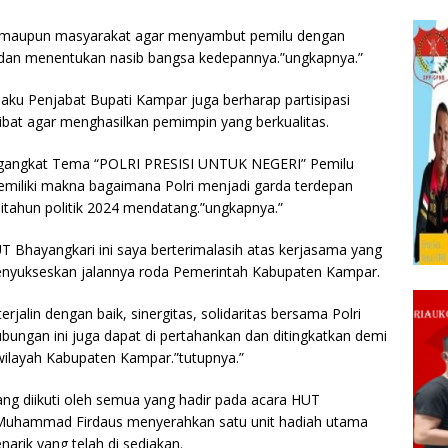
ai maupun masyarakat agar menyambut pemilu dengan
t dan menentukan nasib bangsa kedepannya.”ungkapnya.”
aku Penjabat Bupati Kampar juga berharap partisipasi
ibat agar menghasilkan pemimpin yang berkualitas.
engangkat Tema “POLRI PRESISI UNTUK NEGERI” Pemilu
miliki makna bagaimana Polri menjadi garda terdepan
tahun politik 2024 mendatang.”ungkapnya.”
T Bhayangkari ini saya berterimalasih atas kerjasama yang
nyukseskan jalannya roda Pemerintah Kabupaten Kampar.
jalin dengan baik, sinergitas, solidaritas bersama Polri
ngan ini juga dapat di pertahankan dan ditingkatkan demi
wilayah Kabupaten Kampar.”tutupnya.”
ng diikuti oleh semua yang hadir pada acara HUT
Muhammad Firdaus menyerahkan satu unit hadiah utama
arik yang telah di sediakan.