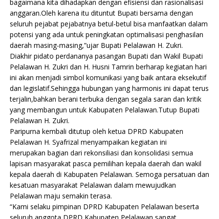
bagaimana kita dihadapkan dengan efisiensi dan rasionalisasi
anggaran.Oleh karena itu dituntut Bupati bersama dengan
seluruh pejabat pejabatnya betul-betul bisa manfaatkan dalam
potensi yang ada untuk peningkatan optimalisasi penghasilan
daerah masing-masing,”ujar Bupati Pelalawan H. Zukri.
Diakhir pidato perdananya pasangan Bupati dan Wakil Bupati
Pelalawan H. Zukri dan H. Husni Tamrin berharap kegiatan hari
ini akan menjadi simbol komunikasi yang baik antara eksekutif
dan legislatif.Sehingga hubungan yang harmonis ini dapat terus
terjalin,bahkan berani terbuka dengan segala saran dan kritik
yang membangun untuk Kabupaten Pelalawan.Tutup Bupati
Pelalawan H. Zukri.
Paripurna kembali ditutup oleh ketua DPRD Kabupaten
Pelalawan H. Syafrizal menyampaikan kegiatan ini
merupakan bagian dari rekonsiliasi dan konsolidasi semua
lapisan masyarakat pasca pemilihan kepala daerah dan wakil
kepala daerah di Kabupaten Pelalawan. Semoga persatuan dan
kesatuan masyarakat Pelalawan dalam mewujudkan
Pelalawan maju semakin terasa.
“Kami selaku pimpinan DPRD Kabupaten Pelalawan beserta
seluruh anggota DPRD Kabupaten Pelalawan sangat