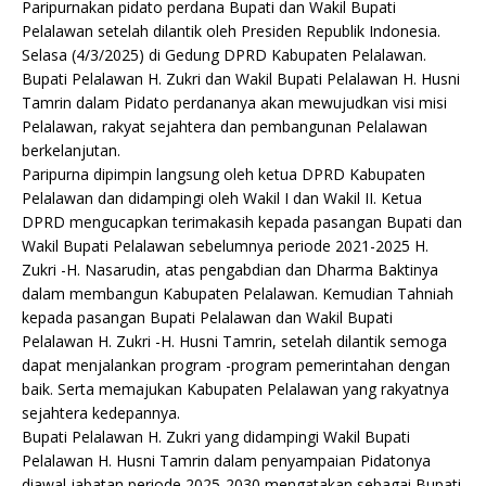
c
at
it
n
ai
ai
ar
Paripurnakan pidato perdana Bupati dan Wakil Bupati
e
s
te
t
l
l
e
Pelalawan setelah dilantik oleh Presiden Republik Indonesia.
Selasa (4/3/2025) di Gedung DPRD Kabupaten Pelalawan.
b
A
r
Bupati Pelalawan H. Zukri dan Wakil Bupati Pelalawan H. Husni
o
p
Tamrin dalam Pidato perdananya akan mewujudkan visi misi
Pelalawan, rakyat sejahtera dan pembangunan Pelalawan
o
p
berkelanjutan.
k
Paripurna dipimpin langsung oleh ketua DPRD Kabupaten
Pelalawan dan didampingi oleh Wakil I dan Wakil II. Ketua
DPRD mengucapkan terimakasih kepada pasangan Bupati dan
Wakil Bupati Pelalawan sebelumnya periode 2021-2025 H.
Zukri -H. Nasarudin, atas pengabdian dan Dharma Baktinya
dalam membangun Kabupaten Pelalawan. Kemudian Tahniah
kepada pasangan Bupati Pelalawan dan Wakil Bupati
Pelalawan H. Zukri -H. Husni Tamrin, setelah dilantik semoga
dapat menjalankan program -program pemerintahan dengan
baik. Serta memajukan Kabupaten Pelalawan yang rakyatnya
sejahtera kedepannya.
Bupati Pelalawan H. Zukri yang didampingi Wakil Bupati
Pelalawan H. Husni Tamrin dalam penyampaian Pidatonya
diawal jabatan periode 2025-2030,mengatakan sebagai Bupati