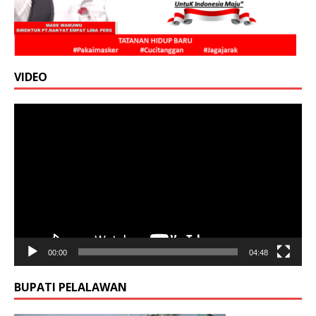
VIDEO
Pemutar
Video
00:00
04:48
BUPATI PELALAWAN