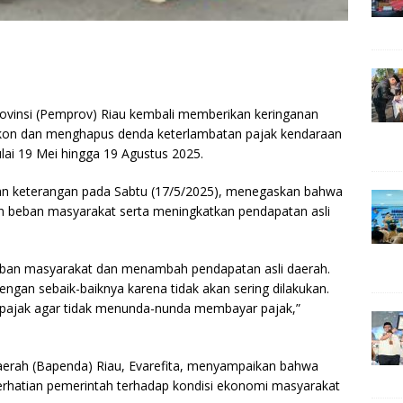
S
h
insi (Pemprov) Riau kembali memberikan keringanan
ar
kon dan menghapus denda keterlambatan pajak kendaraan
e
lai 19 Mei hingga 19 Agustus 2025.
an keterangan pada Sabtu (17/5/2025), menegaskan bahwa
n beban masyarakat serta meningkatkan pendapatan asli
beban masyarakat dan menambah pendapatan asli daerah.
ngan sebaik-baiknya karena tidak akan sering dilakukan.
b pajak agar tidak menunda-nunda membayar pajak,”
erah (Bapenda) Riau, Evarefita, menyampaikan bahwa
rhatian pemerintah terhadap kondisi ekonomi masyarakat