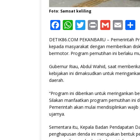
Foto: Samsat keliling
F
W
T
P
G
E
a
h
w
ri
m
m
DETIK86.COM PEKANBARU – Pemerintah Prov
c
at
it
n
ai
ai
kepada masyarakat dengan memberikan dis
e
s
te
t
l
l
bermotor. Program pemutihan ini berlaku mu
b
A
r
Gubernur Riau, Abdul Wahid, saat memberik
o
p
kebijakan ini dimaksudkan untuk meringanka
daerah.
o
p
k
“Program ini diberikan untuk meringankan 
Silakan manfaatkan program pemutihan ini de
Pemerintah akan mulai mendisiplinkan waji
ujarnya.
Sementara itu, Kepala Badan Pendapatan Da
penghapusan denda ini merupakan bentuk pe