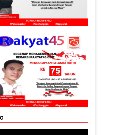
EO
tar