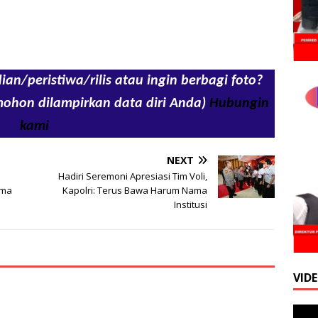
ian/peristiwa/rilis atau ingin berbagi foto?
mohon dilampirkan data diri Anda)
Hubungin
kami
NEXT
Hadiri Seremoni Apresiasi Tim Voli,
ama
Kapolri: Terus Bawa Harum Nama
Institusi
VID
Pemu