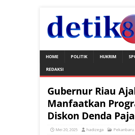
HOME
POLITIK
HUKRIM
SP
REDAKSI
Gubernur Riau Aj
Manfaatkan Prog
Diskon Denda Paj
Mei 20, 2025
hadizega
Pekanbaru