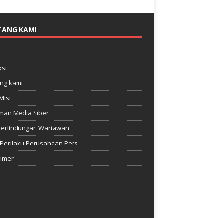
TANG KAMI
e
si
ng kami
Misi
man Media Siber
Perlindungan Wartawan
Perilaku Perusahaan Pers
aimer