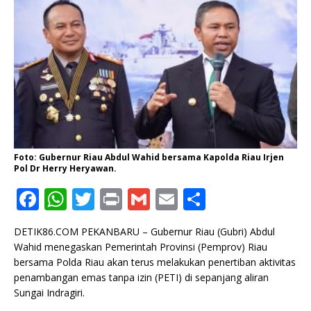
Foto: Gubernur Riau Abdul Wahid bersama Kapolda Riau Irjen
Pol Dr Herry Heryawan.
F
W
T
P
G
E
S
a
h
w
ri
m
m
h
DETIK86.COM PEKANBARU – Gubernur Riau (Gubri) Abdul
c
at
it
n
ai
ai
ar
Wahid menegaskan Pemerintah Provinsi (Pemprov) Riau
e
s
te
t
l
l
e
bersama Polda Riau akan terus melakukan penertiban aktivitas
penambangan emas tanpa izin (PETI) di sepanjang aliran
b
A
r
Sungai Indragiri.
o
p