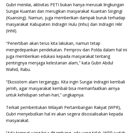
Gubri menilai, aktivitas PETI bukan hanya merusak lingkungan
o
p
Sungai Kuantan dan merugikan masyarakat Kuantan Singingi
k
(Kuansing). Namun, juga memberikan dampak buruk terhadap
masyarakat Kabupaten Indragiri Hulu (Inhu) dan Indragiri Hilir
(Inhil).
“Penertiban akan terus kita lakukan, namun tetap
mengedepankan pendekatan. Pemprov dan Polda dalam hal ini
juga memberikan edukasi kepada masyarakat tentang
pentingnya menjaga kelestarian alam,” kata Gubri Abdul
Wahid, Rabu.
“Ekosistem alam terganggu. Kita ingin Sungai Indragiri kembali
jernih, agar masyarakat kembali bisa memanfaatkan airnya
untuk kehidupan sehari-hari,” ungkapnya.
Terkait pembentukan Wilayah Pertambangan Rakyat (WPR),
Gubri menyebutkan hal ini akan segera disosialisakan kepada
masyarakat.
“Ada tempat yang bisa ditambang, ada yang tidak. WPR sudah