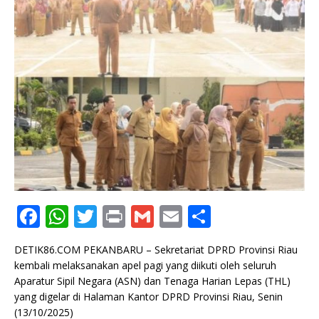
F
W
T
P
G
E
S
a
h
w
ri
m
m
h
DETIK86.COM PEKANBARU – Sekretariat DPRD Provinsi Riau
c
at
it
n
ai
ai
ar
kembali melaksanakan apel pagi yang diikuti oleh seluruh
e
s
te
t
l
l
e
Aparatur Sipil Negara (ASN) dan Tenaga Harian Lepas (THL)
yang digelar di Halaman Kantor DPRD Provinsi Riau, Senin
b
A
r
(13/10/2025)