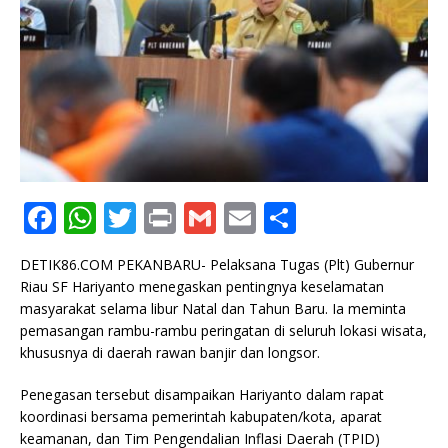
F
W
T
P
G
E
S
a
h
w
ri
m
m
h
DETIK86.COM PEKANBARU- Pelaksana Tugas (Plt) Gubernur
c
at
it
n
ai
ai
ar
Riau SF Hariyanto menegaskan pentingnya keselamatan
e
s
te
t
l
l
e
masyarakat selama libur Natal dan Tahun Baru. Ia meminta
pemasangan rambu-rambu peringatan di seluruh lokasi wisata,
b
A
r
khususnya di daerah rawan banjir dan longsor.
o
p
Penegasan tersebut disampaikan Hariyanto dalam rapat
o
p
koordinasi bersama pemerintah kabupaten/kota, aparat
k
keamanan, dan Tim Pengendalian Inflasi Daerah (TPID)