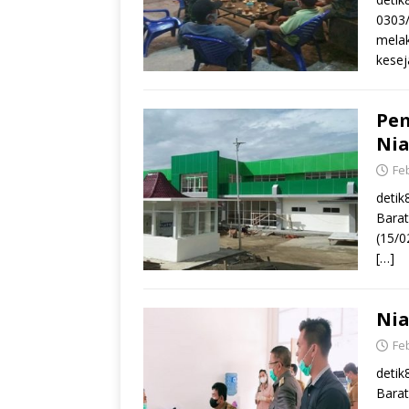
0303/
melak
kesej
Pe
Nia
Feb
deti
Barat
(15/0
[…]
Nia
Feb
detik
Barat