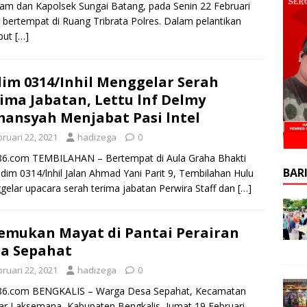
kam dan Kapolsek Sungai Batang, pada Senin 22 Februari
 bertempat di Ruang Tribrata Polres. Dalam pelantikan
ebut
[…]
im 0314/Inhil Menggelar Serah
ima Jabatan, Lettu lnf Delmy
ansyah Menjabat Pasi lntel
ruari 22, 2021
hadizega
0
86.com TEMBILAHAN – Bertempat di Aula Graha Bhakti
BAR
im 0314/lnhil Jalan Ahmad Yani Parit 9, Tembilahan Hulu
elar upacara serah terima jabatan Perwira Staff dan
[…]
emukan Mayat di Pantai Perairan
a Sepahat
ruari 22, 2021
hadizega
0
k86.com BENGKALIS – Warga Desa Sepahat, Kecamatan
r Laksemana, Kabupaten Bengkalis, Jumat 19 Februari