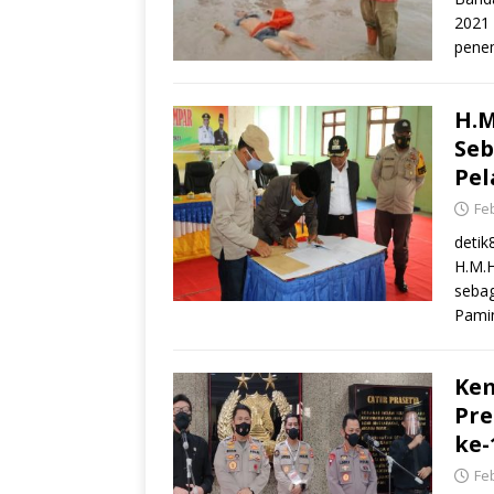
2021 
pene
H.M
Seb
Pe
Feb
deti
H.M.H
sebag
Pamin
Ke
Pre
ke-
Feb