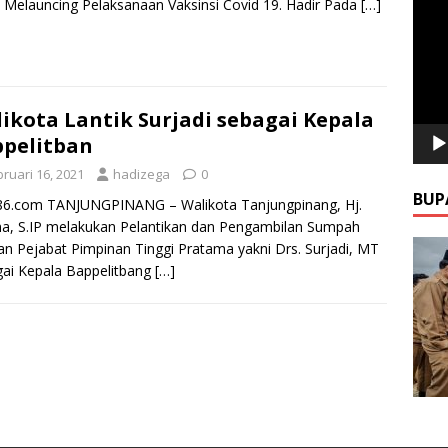
 Melauncing Pelaksanaan Vaksinsi Covid 19. Hadir Pada
[…]
Video
ikota Lantik Surjadi sebagai Kepala
pelitban
ruari 16, 2021
hadizega
0
BUP
k86.com TANJUNGPINANG – Walikota Tanjungpinang, Hj.
, S.IP melakukan Pelantikan dan Pengambilan Sumpah
an Pejabat Pimpinan Tinggi Pratama yakni Drs. Surjadi, MT
ai Kepala Bappelitbang
[…]