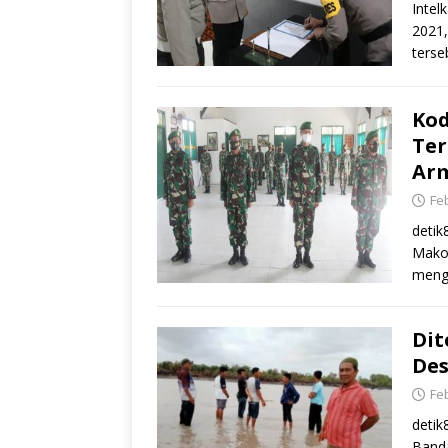
Intel
2021,
ters
Kod
Ter
Arm
Feb
detik
Makod
mengg
Dit
Des
Feb
deti
Banda