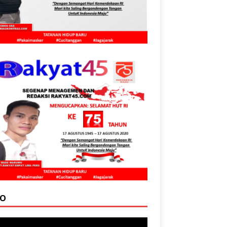
EO
tar