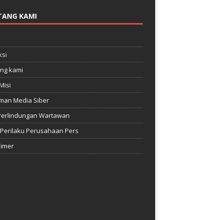
TANG KAMI
e
si
ng kami
Misi
man Media Siber
Perlindungan Wartawan
Perilaku Perusahaan Pers
aimer