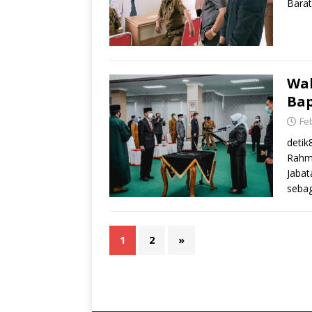
Barat
Wal
Bap
Feb
deti
Rahma
Jabat
sebag
1
2
»