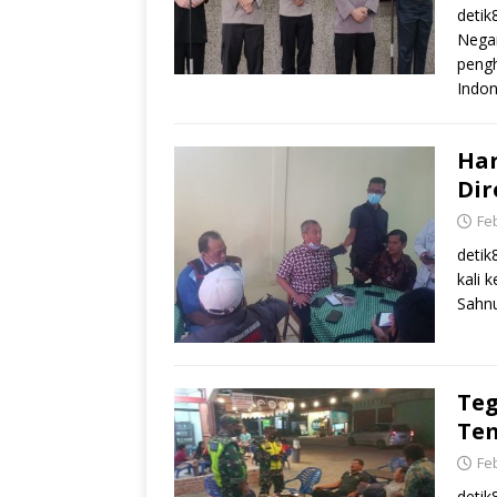
deti
Nega
pengh
Indon
Har
Dir
Feb
deti
kali 
Sahnu
Teg
Te
Feb
detik