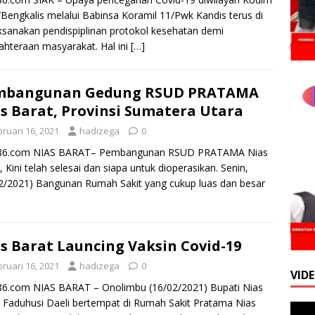
Bengkalis melalui Babinsa Koramil 11/Pwk Kandis terus di
sanakan pendispiplinan protokol kesehatan demi
ahteraan masyarakat. Hal ini
[…]
mbangunan Gedung RSUD PRATAMA
s Barat, Provinsi Sumatera Utara
ruari 16, 2021
hadizega
0
k86.com NIAS BARAT– Pembangunan RSUD PRATAMA Nias
, Kini telah selesai dan siapa untuk dioperasikan. Senin,
2/2021) Bangunan Rumah Sakit yang cukup luas dan besar
s Barat Launcing Vaksin Covid-19
ruari 16, 2021
hadizega
0
VID
86.com NIAS BARAT – Onolimbu (16/02/2021) Bupati Nias
 Faduhusi Daeli bertempat di Rumah Sakit Pratama Nias
Pemu