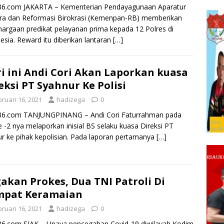
k86.com JAKARTA – Kementerian Pendayagunaan Aparatur
ra dan Reformasi Birokrasi (Kemenpan-RB) memberikan
argaan predikat pelayanan prima kepada 12 Polres di
esia. Reward itu diberikan lantaran
[…]
i ini Andi Cori Akan Laporkan kuasa
eksi PT Syahnur Ke Polisi
ruari 16, 2021
hadizega
0
k86.com TANJUNGPINANG – Andi Cori Faturrahman pada
ke -2 nya melaporkan inisial BS selaku kuasa Direksi PT
r ke pihak kepolisian. Pada laporan pertamanya
[…]
akan Prokes, Dua TNI Patroli Di
mpat Keramaian
ruari 16, 2021
hadizega
0
86.com SIAK – Upaya pencegahan Covid-19 diwilayah Kodim