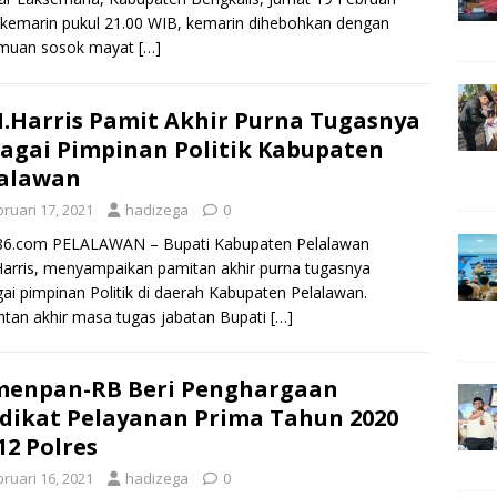
kemarin pukul 21.00 WIB, kemarin dihebohkan dengan
muan sosok mayat
[…]
.Harris Pamit Akhir Purna Tugasnya
agai Pimpinan Politik Kabupaten
lalawan
ruari 17, 2021
hadizega
0
k86.com PELALAWAN – Bupati Kabupaten Pelalawan
arris, menyampaikan pamitan akhir purna tugasnya
ai pimpinan Politik di daerah Kabupaten Pelalawan.
tan akhir masa tugas jabatan Bupati
[…]
menpan-RB Beri Penghargaan
dikat Pelayanan Prima Tahun 2020
12 Polres
ruari 16, 2021
hadizega
0