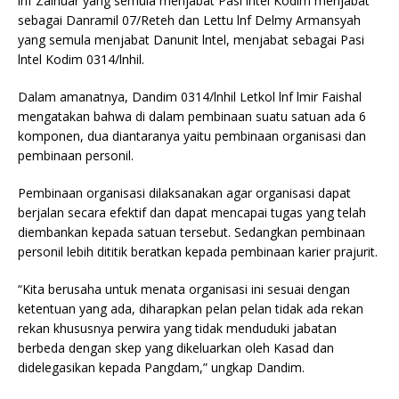
lnf Zainuar yang semula menjabat Pasi lntel Kodim menjabat
sebagai Danramil 07/Reteh dan Lettu lnf Delmy Armansyah
yang semula menjabat Danunit lntel, menjabat sebagai Pasi
lntel Kodim 0314/lnhil.
Dalam amanatnya, Dandim 0314/lnhil Letkol lnf lmir Faishal
mengatakan bahwa di dalam pembinaan suatu satuan ada 6
komponen, dua diantaranya yaitu pembinaan organisasi dan
pembinaan personil.
Pembinaan organisasi dilaksanakan agar organisasi dapat
berjalan secara efektif dan dapat mencapai tugas yang telah
diembankan kepada satuan tersebut. Sedangkan pembinaan
personil lebih dititik beratkan kepada pembinaan karier prajurit.
“Kita berusaha untuk menata organisasi ini sesuai dengan
ketentuan yang ada, diharapkan pelan pelan tidak ada rekan
rekan khususnya perwira yang tidak menduduki jabatan
berbeda dengan skep yang dikeluarkan oleh Kasad dan
didelegasikan kepada Pangdam,” ungkap Dandim.