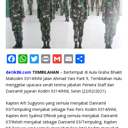
F
W
T
P
G
E
S
a
h
w
ri
m
m
h
detik86.com
TEMBILAHAN
– Bertempat di Aula Graha Bhakti
c
at
it
n
ai
ai
ar
Makodim 0314/lnhil Jalan Ahmad Yani Parit 9, Tembilahan Hulu
e
s
te
t
l
l
e
menggelar upacara serah terima jabatan Perwira Staff dan
Danramil jajaran Kodim 0314/lnhil, Senin (22/02/2021).
b
A
r
o
p
Kapten Arh Sugiyono yang semula menjabat Danramil
03/Tempuling menjabat sebagai Pasi Pers Kodim 0314/lnhil,
o
p
Kapten Arm Syahrul Effendi yang semula menjabat Danramil
k
07/Reteh menjabat sebagai Danramil 03/Tempuling, Kapten