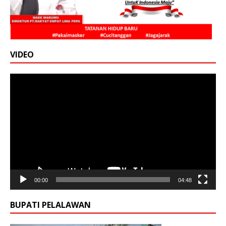
VIDEO
Pemutar
Video
00:00
04:48
BUPATI PELALAWAN