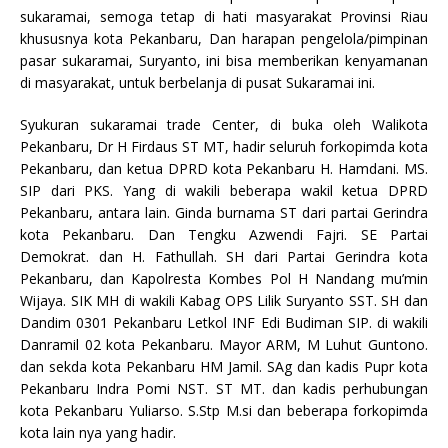
e
s
te
t
l
l
e
sukaramai, semoga tetap di hati masyarakat Provinsi Riau
khususnya kota Pekanbaru, Dan harapan pengelola/pimpinan
b
A
r
pasar sukaramai, Suryanto, ini bisa memberikan kenyamanan
o
p
di masyarakat, untuk berbelanja di pusat Sukaramai ini.
o
p
Syukuran sukaramai trade Center, di buka oleh Walikota
k
Pekanbaru, Dr H Firdaus ST MT, hadir seluruh forkopimda kota
Pekanbaru, dan ketua DPRD kota Pekanbaru H. Hamdani. MS.
SIP dari PKS. Yang di wakili beberapa wakil ketua DPRD
Pekanbaru, antara lain. Ginda burnama ST dari partai Gerindra
kota Pekanbaru. Dan Tengku Azwendi Fajri. SE Partai
Demokrat. dan H. Fathullah. SH dari Partai Gerindra kota
Pekanbaru, dan Kapolresta Kombes Pol H Nandang mu’min
Wijaya. SIK MH di wakili Kabag OPS Lilik Suryanto SST. SH dan
Dandim 0301 Pekanbaru Letkol INF Edi Budiman SIP. di wakili
Danramil 02 kota Pekanbaru. Mayor ARM, M Luhut Guntono.
dan sekda kota Pekanbaru HM Jamil. SAg dan kadis Pupr kota
Pekanbaru Indra Pomi NST. ST MT. dan kadis perhubungan
kota Pekanbaru Yuliarso. S.Stp M.si dan beberapa forkopimda
kota lain nya yang hadir.