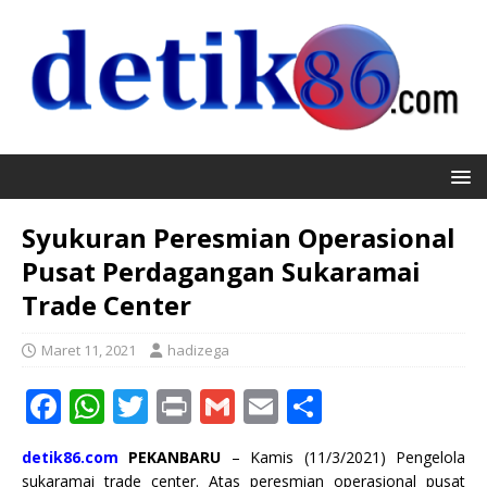
Syukuran Peresmian Operasional
Pusat Perdagangan Sukaramai
Trade Center
Maret 11, 2021
hadizega
F
W
T
P
G
E
S
a
h
w
ri
m
m
h
detik86.com
PEKANBARU
– Kamis (11/3/2021) Pengelola
c
at
it
n
ai
ai
ar
sukaramai trade center. Atas peresmian operasional pusat