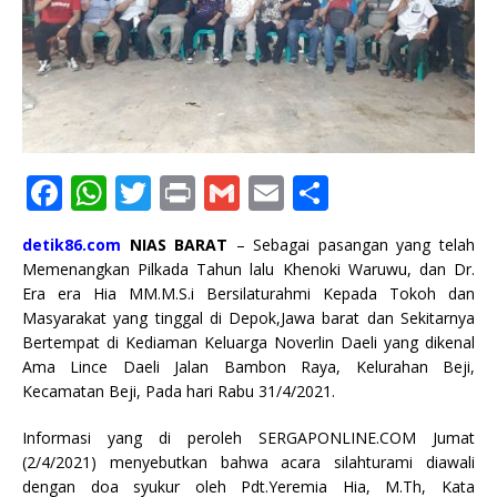
F
W
T
P
G
E
S
a
h
w
ri
m
m
h
detik86.com
NIAS BARAT
– Sebagai pasangan yang telah
c
at
it
n
ai
ai
ar
Memenangkan Pilkada Tahun lalu Khenoki Waruwu, dan Dr.
e
s
te
t
l
l
e
Era era Hia MM.M.S.i Bersilaturahmi Kepada Tokoh dan
Masyarakat yang tinggal di Depok,Jawa barat dan Sekitarnya
b
A
r
Bertempat di Kediaman Keluarga Noverlin Daeli yang dikenal
o
p
Ama Lince Daeli Jalan Bambon Raya, Kelurahan Beji,
Kecamatan Beji, Pada hari Rabu 31/4/2021.
o
p
k
Informasi yang di peroleh SERGAPONLINE.COM Jumat
(2/4/2021) menyebutkan bahwa acara silahturami diawali
dengan doa syukur oleh Pdt.Yeremia Hia, M.Th, Kata