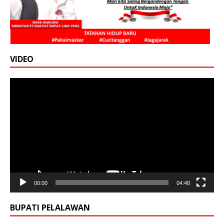
VIDEO
Pemutar
Video
00:00
04:48
BUPATI PELALAWAN