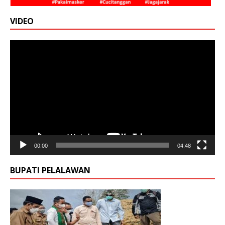
VIDEO
Pemutar
Video
00:00
04:48
BUPATI PELALAWAN