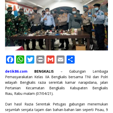
F
W
T
P
G
E
S
a
h
w
ri
m
m
h
detik86.com
BENGKALIS
– Gabungan Lembaga
c
at
it
n
ai
ai
ar
Pemasyarakatan Kelas IIA Bengkalis bersama TNI dan Polri
e
s
te
t
l
l
e
wilayah Bengkalis razia serentak kamar narapidana, jalan
Pertanian Kecamatan Bengkalis Kabupaten Bengkalis
b
A
r
Riau, Rabu malam (07/04/21).
o
p
Dari hasil Razia Serentak Petugas gabungan menemukan
o
p
sejumlah senjata tajam dan bahan-bahan lain seperti Pisau, 9