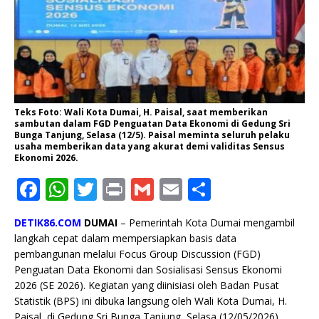
Teks Foto: Wali Kota Dumai, H. Paisal, saat memberikan
sambutan dalam FGD Penguatan Data Ekonomi di Gedung Sri
Bunga Tanjung, Selasa (12/5). Paisal meminta seluruh pelaku
usaha memberikan data yang akurat demi validitas Sensus
Ekonomi 2026.
F
W
T
P
G
E
S
a
h
w
ri
m
m
h
DETIK86.COM
DUMAI
– Pemerintah Kota Dumai mengambil
c
at
it
n
ai
ai
ar
langkah cepat dalam mempersiapkan basis data
e
s
te
t
l
l
e
pembangunan melalui Focus Group Discussion (FGD)
Penguatan Data Ekonomi dan Sosialisasi Sensus Ekonomi
b
A
r
2026 (SE 2026). Kegiatan yang diinisiasi oleh Badan Pusat
o
p
Statistik (BPS) ini dibuka langsung oleh Wali Kota Dumai, H.
Paisal, di Gedung Sri Bunga Tanjung, Selasa (12/05/2026).